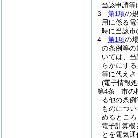
当該申請等
3
第1項
の
用に係る電
時に当該市
4
第1項
の
の条例等の
いては、当
らかにする
等に代えさ
(電子情報
第4条
市の
る他の条例
ものについ
めるところ
電子計算機
とを電気通