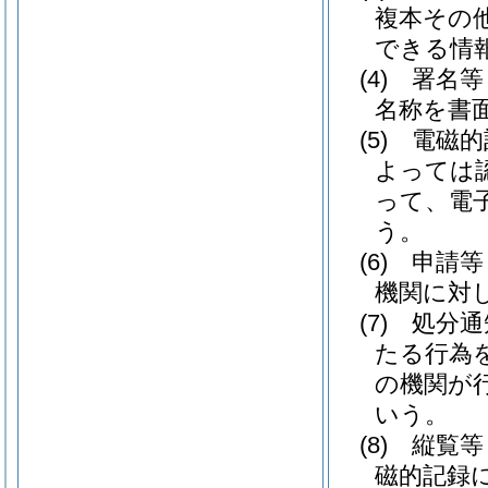
複本その
できる情
(4)
署名等
名称を書
(5)
電磁的
よっては
って、電
う。
(6)
申請等
機関に対
(7)
処分通
たる行為
の機関が
いう。
(8)
縦覧等
磁的記録