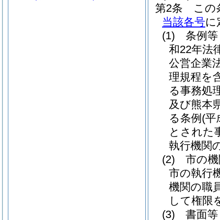
第2条
この
当該各号
に
(1)
条例等
和22年法律
公営企業
理規程を
る事務処
及び熊本
る条例
(平
とされた
執行機関
(2)
市の機
市の執行
機関の職
して権限
(3)
書面等