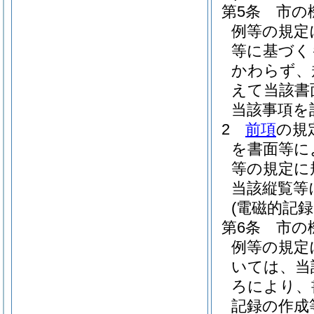
第5条
市の
例等の規定
等に基づく
かわらず、
えて当該書
当該事項を
2
前項
の規
を書面等に
等の規定に
当該縦覧等
(電磁的記
第6条
市の
例等の規定
いては、当
ろにより、
記録の作成