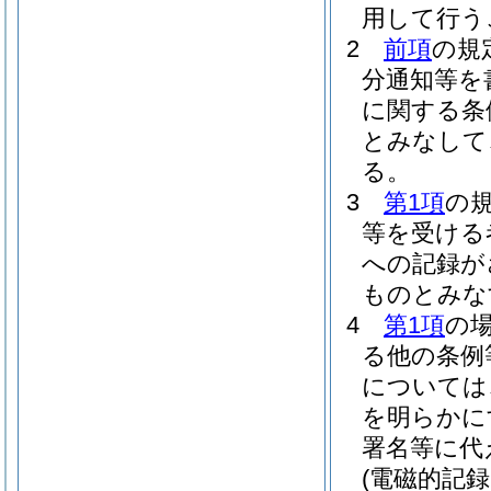
用して行う
2
前項
の規
分通知等を
に関する条
とみなして
る。
3
第1項
の
等を受ける
への記録が
ものとみな
4
第1項
の
る他の条例
については
を明らかに
署名等に代
(電磁的記