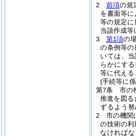
2
前項
の規
を書面等に
等の規定に
当該作成等
3
第1項
の
の条例等の
いては、当
らかにする
等に代える
(手続等に
第7条
市の
推進を図る
ずるよう努
2
市の機関
の技術の利
なければな