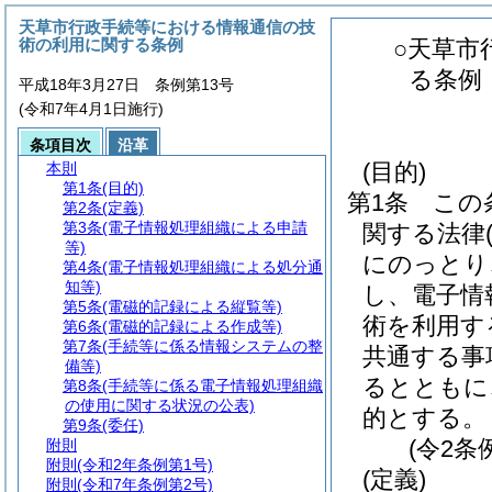
天草市行政手続等における情報通信の技
術の利用に関する条例
○天草市
る条例
平成18年3月27日 条例第13号
(令和7年4月1日施行)
条項目次
沿革
(目的)
本則
第1条
(目的)
第1条
この
第2条
(定義)
第3条
(電子情報処理組織による申請
関する法律
等)
にのっとり
第4条
(電子情報処理組織による処分通
知等)
し、電子情
第5条
(電磁的記録による縦覧等)
術を利用す
第6条
(電磁的記録による作成等)
第7条
(手続等に係る情報システムの整
共通する事
備等)
るとともに
第8条
(手続等に係る電子情報処理組織
の使用に関する状況の公表)
的とする。
第9条
(委任)
(令2条
附則
附則
(令和2年条例第1号)
(定義)
附則
(令和7年条例第2号)