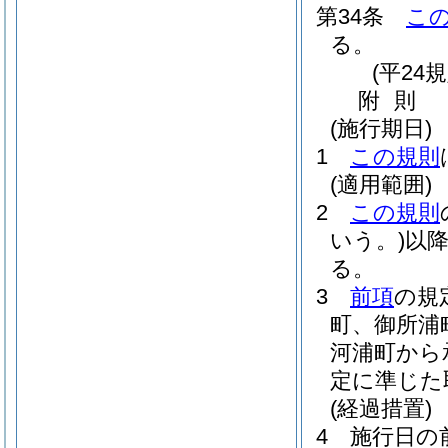
第34条
こ
る。
(平24
附
則
(施行期日)
1
この規則
(適用範囲)
2
この規則
いう。)
以
る。
3
前項
の規
町、御所浦
河浦町から
定に準じた
(経過措置)
4
施行日の