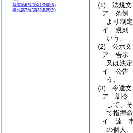
(1)
法規文
様式第6号
(第31条関係)
様式第7号
(第32条関係)
ア
条例
より制
イ
規則
いう。
(2)
公示文
ア
告示
又は決
イ
公告
う。
(3)
令達文
ア
訓令
して、そ
て指揮
イ
達 
の個人、