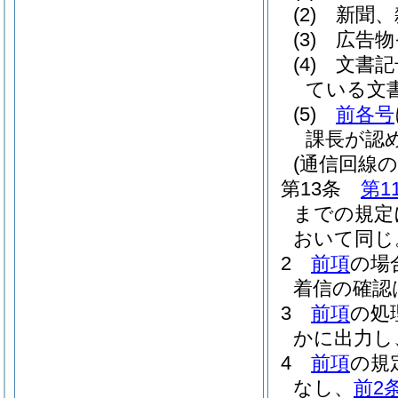
(2)
新聞、
(3)
広告物
(4)
文書記
ている文
(5)
前各号
課長が認
(通信回線
第13条
第1
までの規定
おいて同じ
2
前項
の場
着信の確認
3
前項
の処
かに出力し
4
前項
の規
なし、
前2