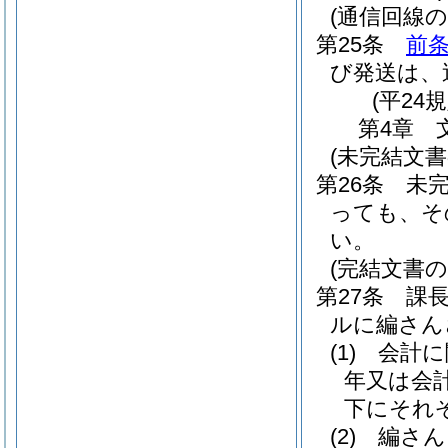
(通信回線
第25条
前
び発送は、
(平24
第4章
(未完結文書
第26条
未
っても、そ
い。
(完結文書の
第27条
課
ルに編さん
(1)
会計に
年又は会
下にそれ
(2)
編さん