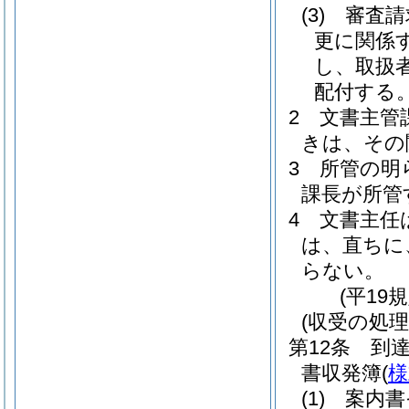
(3)
審査請
更に関係
し、取扱
配付する
2
文書主管
きは、その
3
所管の明
課長が所管
4
文書主任
は、直ちに
らない。
(平19
(収受の処
第12条
到
書収発簿
(
様
(1)
案内書