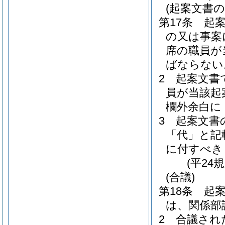
(起案文書
第17条
起
の又は事案
席の職員が
ばならない
2
起案文書
員が当該起
欄外余白に
3
起案文書
「代」と記
に付すべき
(平24
(合議)
第18条
起
は、関係部
2
合議され