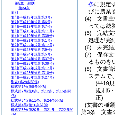
条
に規定
第5章
雑則
第34条
びに農業
附則
附則
(平成19年規則第3号)
(4)
文書主
附則
(平成19年規則第6号)
っては総
附則
(平成19年規則第7号)
附則
(平成19年規則第11号)
(5)
完結文
附則
(平成19年規則第39号)
処理が完
附則
(平成21年規則第1号)
附則
(平成22年規則第17号)
(6)
未完結
附則
(平成23年規則第9号)
(7)
保存
附則
(平成24年規則第5号)
附則
(平成24年規則第37号)
るものを
附則
(平成25年規則第39号)
(8)
文書管
附則
(平成27年規則第17号)
附則
(平成28年規則第10号)
ステムで
附則
(平成28年規則第27号)
別表
(第28条関係)
(平19
様式第1号
(第8条関係)
規則5・
様式第2号
(第8条、第12条、第15条関
係)
正)
様式第3号
(第11条、第24条関係)
(文書の種類
様式第4号
(第16条関係)
様式第5号
(第20条、第21条、第22条関
第3条
文書
係)