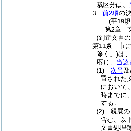
裁区分は、
3
前2項
の
(平19
第2章
(到達文書
第11条
市
除く。)
は
応じ、
当該
(1)
次号
及
置された
において
時までに
する。
(2)
親展の
含む。以下
文書処理