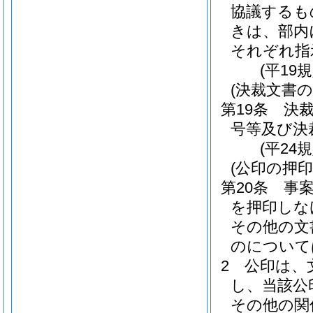
協議するも
きは、部内
それぞれ指
(平19
(決裁文書の
第19条
決
号等及び決
(平24
(公印の押印
第20条
事
を押印しな
その他の文
のについて
2
公印は、
し、当該公
その他の関