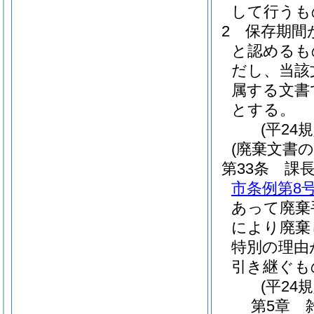
して行うも
2
保存期間
と認めるも
だし、当該
属する文書
とする。
(平24
(廃棄文書
第33条
課
市条例第8号
あって廃棄
により廃棄
特別の理由
引き継ぐも
(平24
第5章