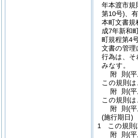
年本渡市規則
第10号)
、
本町文書規
成7年新和町
町規程第4号
文書の管理
行為は、そ
みなす。
附
則
(
この規則は
附
則
(
この規則は
附
則
(
(施行期日)
1
この規則
附
則
(