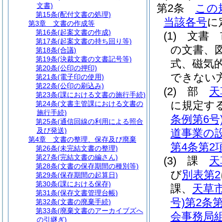
文書)
第2条
この
第15条
(配付文書の処理)
当該各号
に
第3章
文書の作成等
第16条
(起案文書の作成)
(1)
文書 
第17条
(起案文書の持ち回り等)
の文書、
第18条
(合議)
第19条
(決裁文書の文書記号等)
式、磁気
第20条
(公印の押印)
できない
第21条
(電子印の使用)
第22条
(公印の刷込み)
(2)
部
天
第23条
(課における文書の施行手続)
に規定す
第24条
(文書主管課における文書の
施行手続)
条例第6号
第25条
(通信回線の利用による照合
及び発送)
道事業の
第4章
文書の整理、保存及び廃棄
第4条第2
第26条
(未完結文書の整理)
第27条
(完結文書の編さん)
(3)
課
天
第28条
(文書の保存期間の種別等)
び
別表第2
第29条
(保存期間の起算日)
第30条
(課における保存)
課、
天草
第31条
(保存文書管理台帳)
号)
第2条第
第32条
(文書の廃棄手続)
第33条
(廃棄文書のアーカイブズへ
会事務局
の引継ぎ)