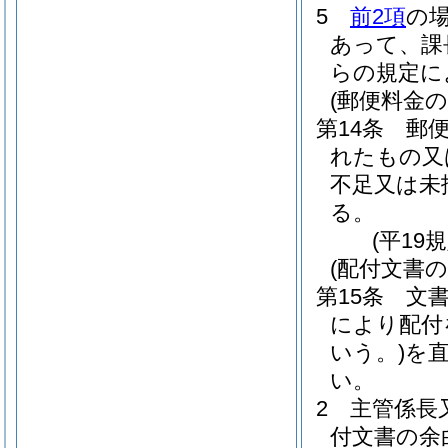
5
前2項
の
あって、課
らの規定に
(郵便料金
第14条
郵
れたもの又
不足又は未
る。
(平19
(配付文書の
第15条
文
により配付
いう。)
を
い。
2
主管係長
付文書の余