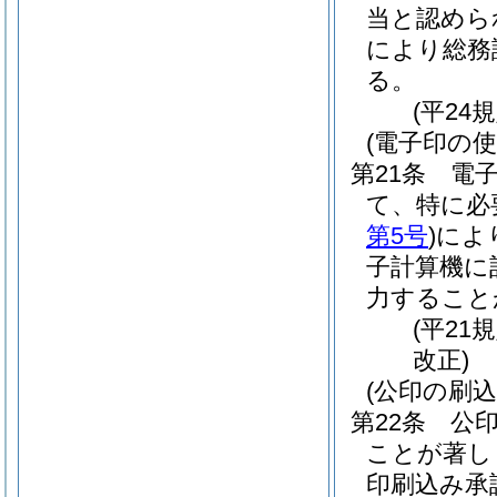
当と認めら
により総務
る。
(平24
(電子印の使
第21条
電
て、特に必
第5号
)
によ
子計算機に
力すること
(平21
改正)
(公印の刷込
第22条
公
ことが著し
印刷込み承