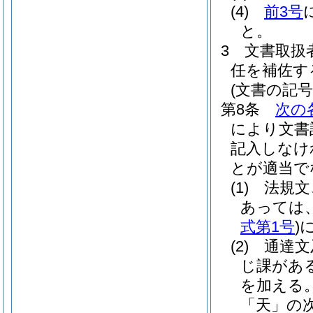
(4)
前3号
と。
3
文書取扱
任を補佐す
(文書の記号
第8条
次の
により文書
記入しなけ
とが適当で
(1)
法規文
あっては
式第1号
)
(2)
通達文
じ課があ
を加える
「天」の