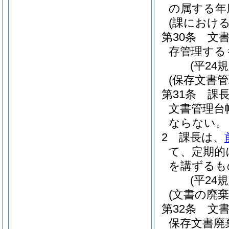
の属する年
(課における
第30条
文
存管理する
(平24
(保存文書管
第31条
課
文書管理台
ならない。
2
課長は、
て、定期的
を講ずるも
(平24
(文書の廃棄
第32条
文
保存文書廃