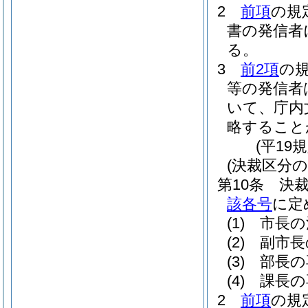
2
前項
の規
書の発信者
る。
3
前2項
の
等の発信者
いて、庁内
略すること
(平19
(決裁区分の
第10条
決
該各号
に定
(1)
市長の
(2)
副市長
(3)
部長の
(4)
課長の
2
前項
の規