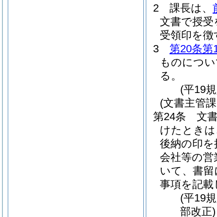
2
課長は、
文書で授受
受領印を徴
3
第20条第
ものについ
る。
(平19
(文書主管
第24条
文
けたときは
後納の印を
会社等の営
いて、書留
事項を記載
(平19
部改正)