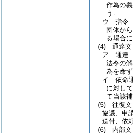
作為の義
う。
ウ
指令
団体から
る場合
(4)
通達文
ア
通達
法令の解
為を命
イ
依命
に対して
て当該
(5)
往復文
協議、申
送付、依
(6)
内部文