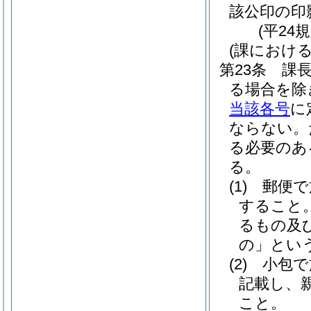
該公印の印
(平24
(課におけ
第23条
課
る場合を除
当該各号
に
ならない。
る必要のあ
る。
(1)
郵便で
すること
るもの及
の」という
(2)
小包で
記載し、
こと。