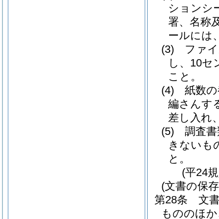
ションシ
署、名称
ールには
(3)
ファイ
し、10
こと。
(4)
紙数の
編さんす
差し入れ
(5)
調査書
きないも
と。
(平24
(文書の保
第28条
文
もののほか